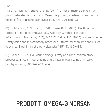
Fonti:
(1): Li, K., Huang, T., Zheng, J. et al. (2014). Effect of marine-derived n-3
polyunsaturated fatty acids on C-reactive protein, interleukin 6 and tumor
necrosis factor α: a meta-analysis. PloS one, 9(2), e88103.
(2): Hutchinson, A. N., Tingö, L., & Brummer, R. J. (2020). The Potential
Effects of Probiotics and ω-3 Fatty Acids on Chronic Low-Grade
Inflammation. Nutrients, 12(8), 2402.(3): Calder P. C. (2015). Marine omega-
3 fatty acids and inflammatory processes: Effects, mechanisms and clinical
relevance. Biochimica et biophysica acta, 1851(4), 469–484.
(3): Calder P. C. (2015). Marine omega-3 fatty acids and inflammatory
processes: Effects, mechanisms and clinical relevance. Biochimica et
biophysica acta, 1851(4), 469–484.
PRODOTTI OMEGA-3 NORSAN