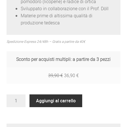
pomodoro (licopene) e radice di ortica
Sviluppato in collaborazione con il Prof. Döll
Materie prime di altissima qualità di
produzione tedesca
Spedizione Express 24/48h – Gratis a partire da 40€
Sconto per acquisti multipli: a partire da 3 pezzi
39,90
€
36,90
€
ZREEN
Aggiungi al carrello
Prosta
Granatum
quantità