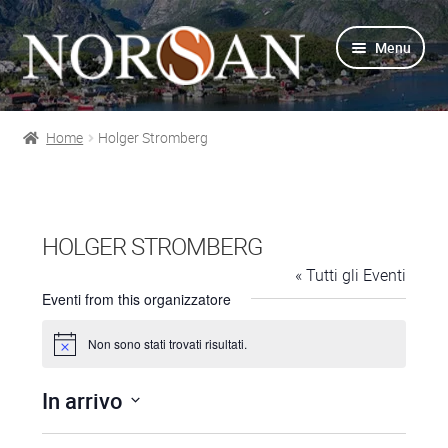
Vai
Vai
Menu
alla
al
navigazione
contenuto
Home
Holger Stromberg
Shop
Info prodotti
HOLGER STROMBERG
Info Omega-3
« Tutti gli Eventi
Eventi from this organizzatore
Azienda
Non sono stati trovati risultati.
N
Supporto
o
t
In arrivo
i
c
Per Esperti
S
e