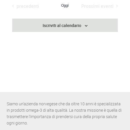
e
Eventi
Oggi
precedenti
Prossimi eventi
l
e
z
Iscriviti al calendario
i
o
n
a
l
a
d
a
t
a
.
Siamo un’azienda norvegese che da oltre 10 anni è specializzata
in prodotti omega-3 di alta qualità. La nostra missione è quella di
trasmettere l’importanza di prendersi cura della propria salute
ogni giorno.