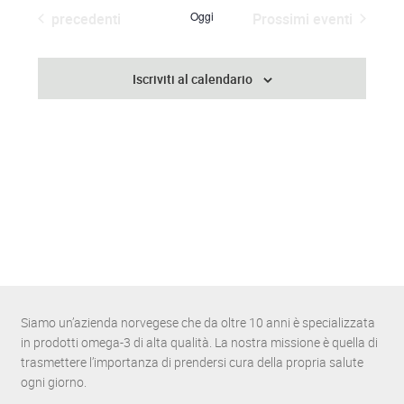
e
Eventi
Oggi
precedenti
Prossimi eventi
l
e
z
Iscriviti al calendario
i
o
n
a
l
a
d
a
t
a
.
Siamo un’azienda norvegese che da oltre 10 anni è specializzata
in prodotti omega-3 di alta qualità. La nostra missione è quella di
trasmettere l’importanza di prendersi cura della propria salute
ogni giorno.