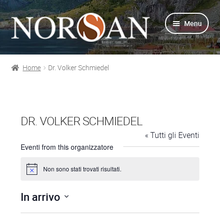
Vai
Vai
Menu
alla
al
navigazione
contenuto
Home
Dr. Volker Schmiedel
Shop
Info prodotti
DR. VOLKER SCHMIEDEL
Info Omega-3
« Tutti gli Eventi
Eventi from this organizzatore
Azienda
Non sono stati trovati risultati.
N
Supporto
o
t
In arrivo
i
c
Per Esperti
S
e