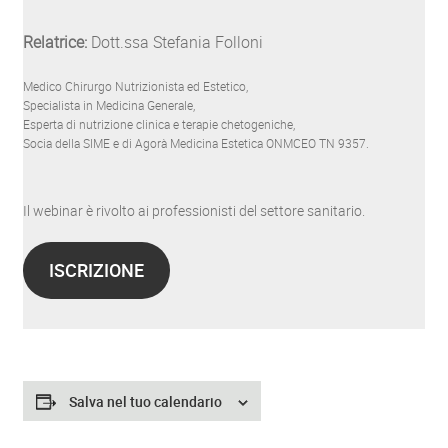
Relatrice:
Dott.ssa Stefania Folloni
Medico Chirurgo Nutrizionista ed Estetico,
Specialista in Medicina Generale,
Esperta di nutrizione clinica e terapie chetogeniche,
Socia della SIME e di Agorà Medicina Estetica ONMCEO TN 9357.
Il webinar è rivolto ai professionisti del settore sanitario.
ISCRIZIONE
Salva nel tuo calendario