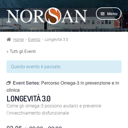
Vai
Vai
Menu
alla
al
navigazione
contenuto
Home
Evento
Longevità 3.0
Shop
« Tutti gli Eventi
Info prodotti
Questo evento è passato.
Info Omega-3
Event Series:
Percorso Omega-3 in prevenzione e in
clinica
Azienda
LONGEVITÀ 3.0
Supporto
Come gli omega-3 possono aiutarci e prevenire
l’invecchiamento disfunzionale
Per Esperti
03.06
20:30
22:00