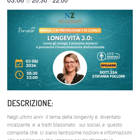
@
–
DESCRIZIONE:
Negli ultimi anni il tema della longevity è diventato
incalzante e a tratti blasonato sui social, e questo
comporta che ci siano tantissime nozioni e informazioni