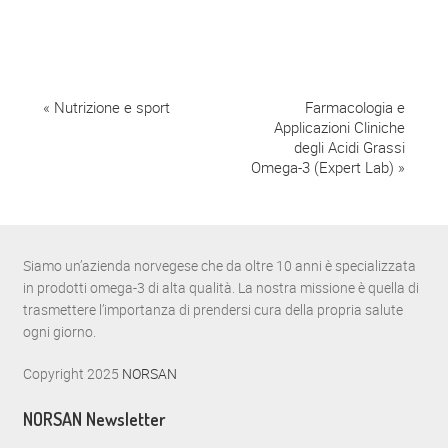
E
«
Nutrizione e sport
Farmacologia e
Applicazioni Cliniche
v
degli Acidi Grassi
Omega-3 (Expert Lab)
»
e
n
t
Siamo un’azienda norvegese che da oltre 10 anni è specializzata
o
in prodotti omega-3 di alta qualità. La nostra missione è quella di
N
trasmettere l’importanza di prendersi cura della propria salute
ogni giorno.
a
Copyright 2025
NORSAN
v
i
NORSAN Newsletter