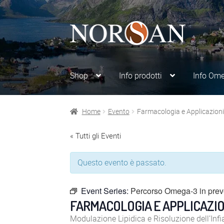
Vai
Vai
alla
al
navigazione
contenuto
Shop
Info prodotti
Info Om
Home
Evento
Farmacologia e Applicazioni 
« Tutti gli Eventi
Questo evento è passato.
Event Series:
Percorso Omega-3 in preve
FARMACOLOGIA E APPLICAZION
Modulazione Lipidica e Risoluzione dell’In