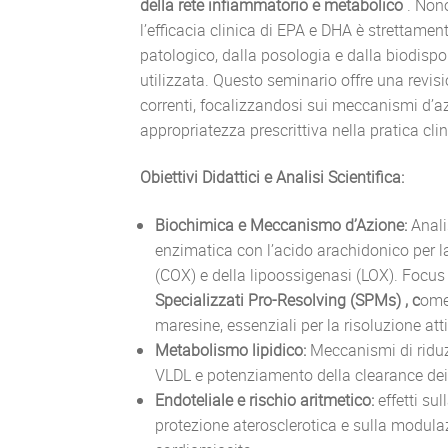
della rete infiammatorio e metabolico
. Nono
l’efficacia clinica di EPA e DHA è strettame
patologico, dalla posologia e dalla biodispo
utilizzata. Questo seminario offre una revisi
correnti, focalizzandosi sui meccanismi d’azi
appropriatezza prescrittiva nella pratica cli
Obiettivi Didattici e Analisi Scientifica:
Biochimica e Meccanismo d’Azione:
Anali
enzimatica con l’acido arachidonico per la
(COX) e della lipoossigenasi (LOX). Focus 
Specializzati Pro-Resolving (SPMs) , c
ome 
maresine, essenziali per la risoluzione att
Metabolismo lipidico:
Meccanismi di riduzi
VLDL e potenziamento della clearance dei t
Endoteliale e rischio aritmetico:
effetti su
protezione aterosclerotica e sulla modulaz