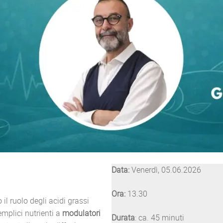
Data:
Venerdì, 05.06.2026
Ora:
13.30
 il ruolo degli acidi grassi
mplici nutrienti a
modulatori
Durata
: ca. 45 minuti