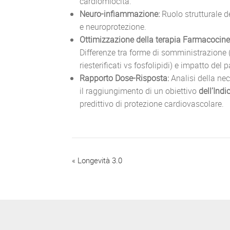
cardiomiocita.
Neuro-infiammazione:
Ruolo strutturale d
e neuroprotezione.
Ottimizzazione della terapia
Farmacocineti
Differenze tra forme di somministrazione (est
riesterificati vs fosfolipidi) e impatto del
Rapporto Dose-Risposta:
Analisi della nec
il raggiungimento di un obiettivo
dell’Ind
predittivo di protezione cardiovascolare.
«
Longevità 3.0
E
v
e
n