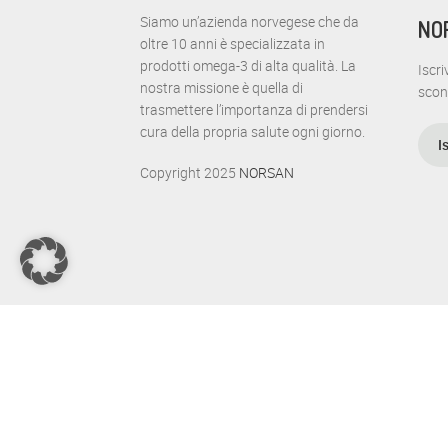
Siamo un’azienda norvegese che da
NO
t
oltre 10 anni è specializzata in
prodotti omega-3 di alta qualità. La
Iscri
o
nostra missione è quella di
scon
trasmettere l’importanza di prendersi
N
cura della propria salute ogni giorno.
I
a
Copyright 2025
NORSAN
v
i
g
a
z
i
o