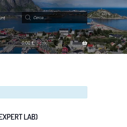
Ricerca
prodotti
unt
0,00
€
0 prodotti
(EXPERT LAB)