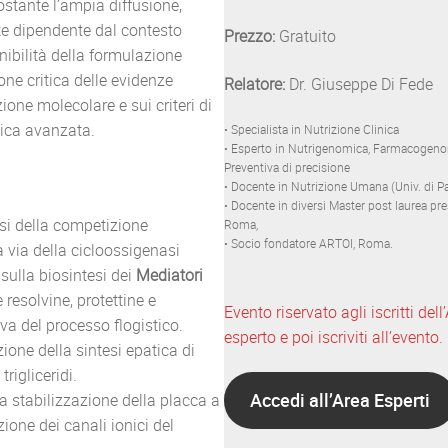
stante l’ampia diffusione,
nte dipendente dal contesto
Prezzo:
Gratuito
nibilità della formulazione
one critica delle evidenze
Relatore:
Dr. Giuseppe Di Fede
one molecolare e sui criteri di
nica avanzata.
• Specialista in Nutrizione Clinica
• Esperto in Nutrigenomica, Farmacogeno
Preventiva di precisione
• Docente in Nutrizione Umana (Univ. di Pa
• Docente in diversi Master post laurea pr
si della competizione
Roma,
• Socio fondatore ARTOI, Roma.
 via della cicloossigenasi
sulla biosintesi dei
Mediatori
resolvine, protettine e
Evento riservato agli iscritti del
iva del processo flogistico.
esperto e poi iscriviti all’evento.
one della sintesi epatica di
rigliceridi.
Accedi all’Area Esperti
lla stabilizzazione della placca a
ione dei canali ionici del