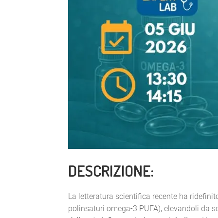
DESCRIZIONE:
La letteratura scientifica recente ha ridefinito
polinsaturi omega-3 PUFA), elevandoli da se