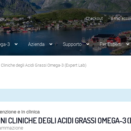
Checkout
Il mio acco
ega-3
Azienda
Supporto
Per Esperti
Cliniche degli Acidi Grassi Omega-3 (Expert Lab)
nzione e in clinica
I CLINICHE DEGLI ACIDI GRASSI OMEGA-3 
fiammazione