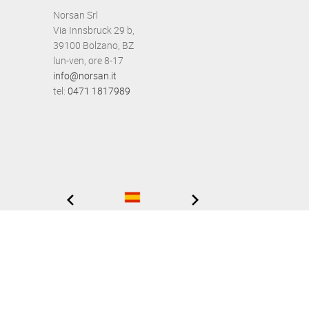
Norsan Srl
Via Innsbruck 29 b,
39100 Bolzano, BZ
lun-ven, ore 8-17
info@norsan.it
tel:
0471 1817989