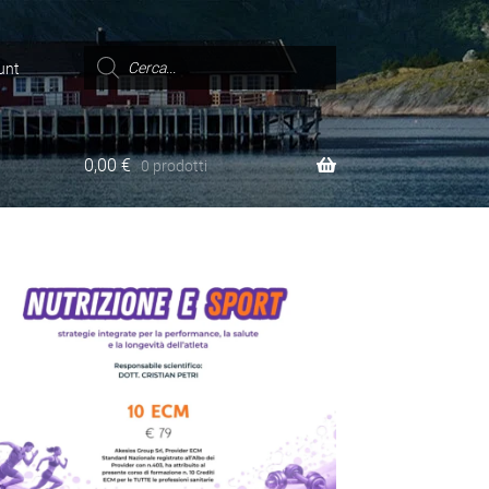
Ricerca
prodotti
unt
0,00
€
0 prodotti