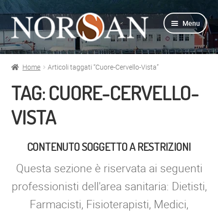
Vai
Vai
Menu
alla
al
navigazione
contenuto
Home
Articoli taggati “Cuore-Cervello-Vista”
Shop
TAG:
CUORE-CERVELLO-
Info prodotti
VISTA
Info Omega-3
CONTENUTO SOGGETTO A RESTRIZIONI
Azienda
Questa sezione è riservata ai seguenti
Supporto
professionisti dell'area sanitaria: Dietisti,
Farmacisti, Fisioterapisti, Medici,
Per Esperti