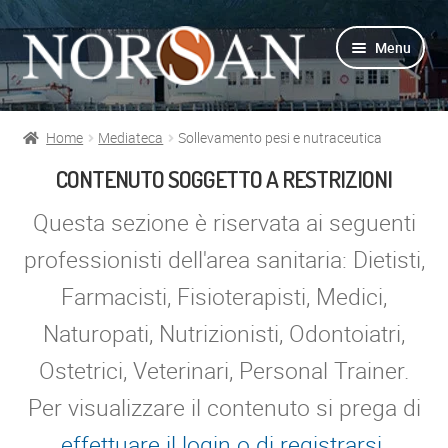
Vai
Vai
Menu
alla
al
navigazione
contenuto
Home
Mediateca
Sollevamento pesi e nutraceutica
Shop
CONTENUTO SOGGETTO A RESTRIZIONI
Info prodotti
Questa sezione è riservata ai seguenti
professionisti dell'area sanitaria: Dietisti,
Info Omega-3
Farmacisti, Fisioterapisti, Medici,
Azienda
Naturopati, Nutrizionisti, Odontoiatri,
Ostetrici, Veterinari, Personal Trainer.
Supporto
Per visualizzare il contenuto si prega di
Per Esperti
effettuare il login o di registrarsi
.