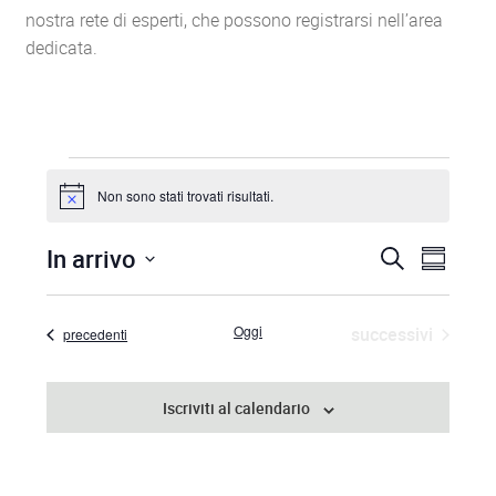
nostra rete di esperti, che possono registrarsi nell’area
dedicata.
EVENTI
Non sono stati trovati risultati.
N
o
t
In arrivo
E
E
C
i
S
c
e
S
o
e
V
v
r
e
m
c
Oggi
Eventi
successivi
E
e
Eventi
precedenti
m
l
a
a
e
n
N
r
c
Iscriviti al calendario
t
T
i
t
o
o
I
d
a
V