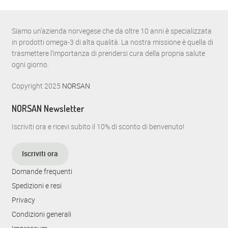
o
N
n
A
Siamo un’azienda norvegese che da oltre 10 anni è specializzata
e
in prodotti omega-3 di alta qualità. La nostra missione è quella di
V
trasmettere l’importanza di prendersi cura della propria salute
I
ogni giorno.
G
Copyright 2025
NORSAN
A
NORSAN Newsletter
Z
Iscriviti ora e ricevi subito il 10% di sconto di benvenuto!
I
Iscriviti ora
O
Domande frequenti
N
Spedizioni e resi
E
Privacy
Condizioni generali