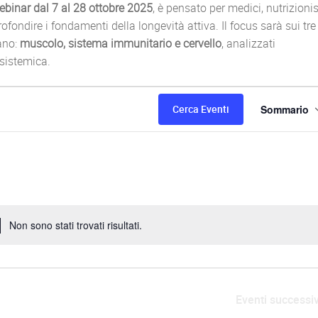
ebinar dal 7 al 28 ottobre 2025
, è pensato per medici, nutrizionis
ofondire i fondamenti della longevità attiva. Il focus sarà sui tre
ano:
muscolo, sistema immunitario e cervello
, analizzati
 sistemica.
E
Cerca Eventi
Sommario
v
e
n
t
Non sono stati trovati risultati.
N
o
o
t
V
i
c
Eventi
successiv
i
e