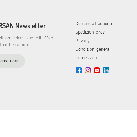
o
n
Domande frequenti
RSAN Newsletter
e
Spedizioni e resi
viti ora e ricevi subito il 10% di
Privacy
to di benvenuto!
Condizioni generali
Impressum
scriviti ora