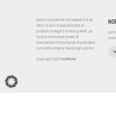
n
t
E
i
N
p
Siamo un’azienda norvegese che da
NO
oltre 10 anni è specializzata in
e
A
prodotti omega-3 di alta qualità. La
Iscri
r
nostra missione è quella di
scon
P
V
trasmettere l’importanza di prendersi
a
cura della propria salute ogni giorno.
r
I
I
o
Copyright 2025
NORSAN
G
l
a
A
C
h
Z
i
a
I
v
e
O