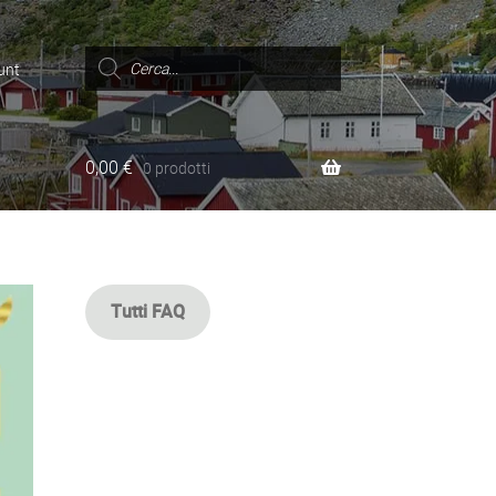
Ricerca
prodotti
unt
0,00
€
0 prodotti
Tutti FAQ