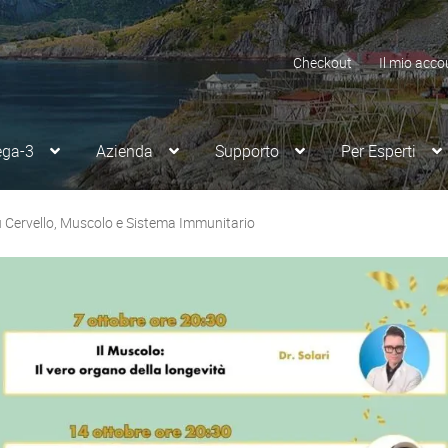
Checkout
Il mio acco
ega-3
Azienda
Supporto
Per Esperti
u Cervello, Muscolo e Sistema Immunitario