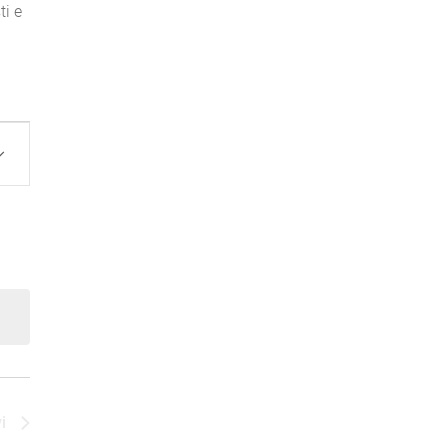
ti e
i