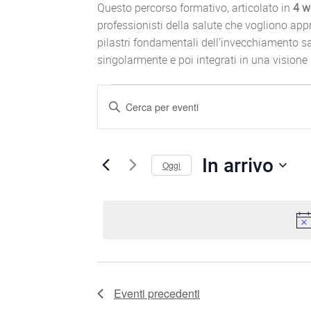
Questo percorso formativo, articolato in
4 w
professionisti della salute che vogliono appr
pilastri fondamentali dell’invecchiamento s
singolarmente e poi integrati in una visione
EVENTI
E
I
n
V
s
e
E
In arrivo
Oggi
r
N
S
i
e
s
T
l
c
e
i
I
c
P
t
a
R
d
r
Eventi
precedenti
a
o