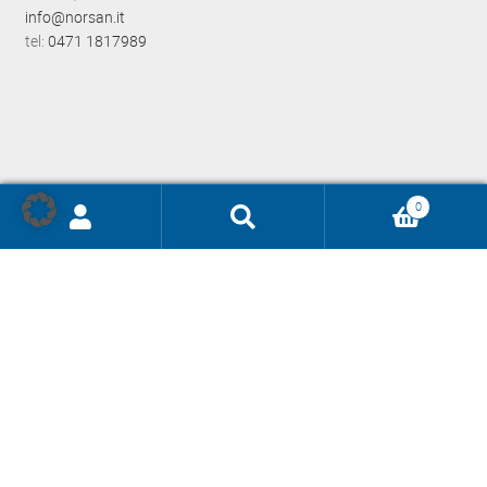
info@norsan.it
tel:
0471 1817989
0
Ricerca
prodotti