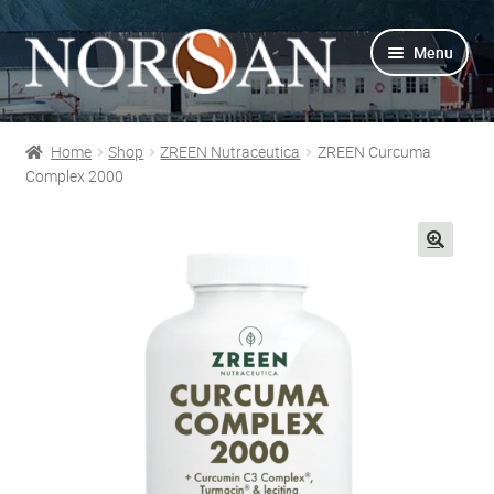
Vai
Vai
Menu
alla
al
navigazione
contenuto
Home
Shop
ZREEN Nutraceutica
ZREEN Curcuma
Shop
Complex 2000
Info prodotti
🔍
Info Omega-3
Azienda
Supporto
Per Esperti