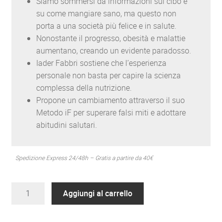
Siamo sommersi da informazioni sul cibo e
su come mangiare sano, ma questo non
porta a una società più felice e in salute.
Nonostante il progresso, obesità e malattie
aumentano, creando un evidente paradosso.
Iader Fabbri sostiene che l’esperienza
personale non basta per capire la scienza
complessa della nutrizione.
Propone un cambiamento attraverso il suo
Metodo iF per superare falsi miti e adottare
abitudini salutari.
Spedizione Express 24/48h – Gratis a partire da 40€
Libro:
Aggiungi al carrello
Benessere,
longevità