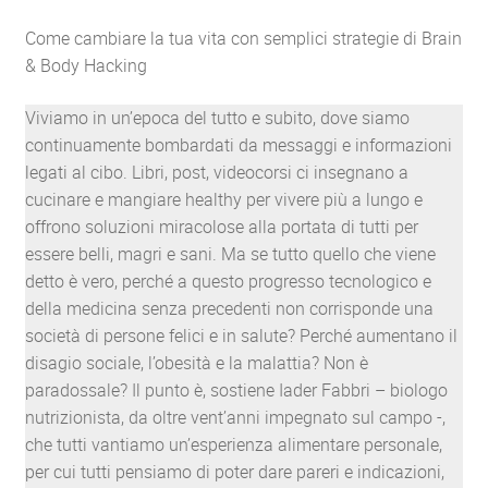
e
salute
Come cambiare la tua vita con semplici strategie di Brain
quantità
& Body Hacking
Viviamo in un’epoca del tutto e subito, dove siamo
continuamente bombardati da messaggi e informazioni
legati al cibo. Libri, post, videocorsi ci insegnano a
cucinare e mangiare healthy per vivere più a lungo e
offrono soluzioni miracolose alla portata di tutti per
essere belli, magri e sani. Ma se tutto quello che viene
detto è vero, perché a questo progresso tecnologico e
della medicina senza precedenti non corrisponde una
società di persone felici e in salute? Perché aumentano il
disagio sociale, l’obesità e la malattia? Non è
paradossale? Il punto è, sostiene Iader Fabbri – biologo
nutrizionista, da oltre vent’anni impegnato sul campo -,
che tutti vantiamo un’esperienza alimentare personale,
per cui tutti pensiamo di poter dare pareri e indicazioni,