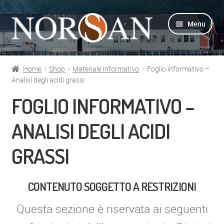
Vai
Vai
Menu
alla
al
navigazione
contenuto
Home
Shop
Materiale informativo
Foglio informativo –
Shop
Analisi degli acidi grassi
FOGLIO INFORMATIVO –
Info prodotti
ANALISI DEGLI ACIDI
Info Omega-3
GRASSI
Azienda
Supporto
CONTENUTO SOGGETTO A RESTRIZIONI
Questa sezione è riservata ai seguenti
Per Esperti