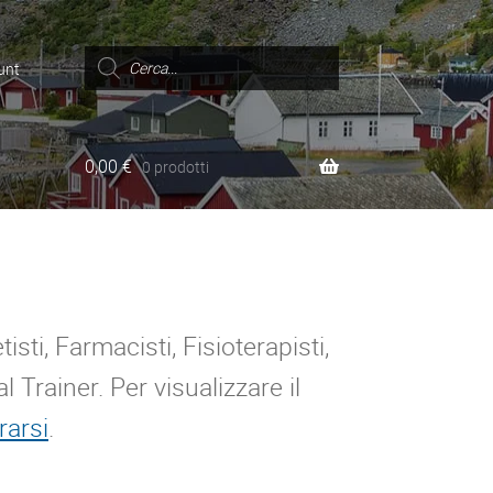
Ricerca
prodotti
unt
0,00
€
0 prodotti
sti, Farmacisti, Fisioterapisti,
l Trainer. Per visualizzare il
rarsi
.