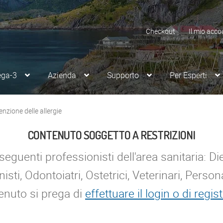
Checkout
Il mio acco
ega-3
Azienda
Supporto
Per Esperti
nzione delle allergie
CONTENUTO SOGGETTO A RESTRIZIONI
eguenti professionisti dell'area sanitaria: Dieti
isti, Odontoiatri, Ostetrici, Veterinari, Persona
enuto si prega di
effettuare il login o di regist