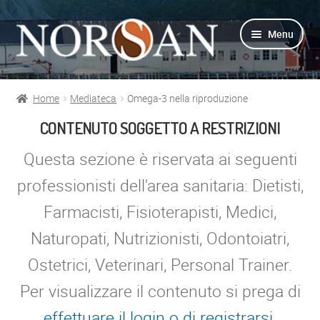
Vai
Vai
Menu
alla
al
navigazione
contenuto
Home
Mediateca
Omega-3 nella riproduzione
Shop
CONTENUTO SOGGETTO A RESTRIZIONI
Info prodotti
Questa sezione è riservata ai seguenti
professionisti dell'area sanitaria: Dietisti,
Info Omega-3
Farmacisti, Fisioterapisti, Medici,
Azienda
Naturopati, Nutrizionisti, Odontoiatri,
Ostetrici, Veterinari, Personal Trainer.
Supporto
Per visualizzare il contenuto si prega di
Per Esperti
effettuare il login o di registrarsi
.