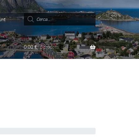
Ricerca
prodotti
unt
0,00
€
0 prodotti