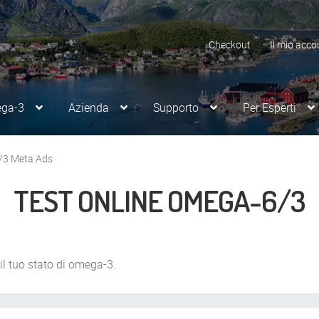
Checkout
Il mio acco
ega-3
Azienda
Supporto
Per Esperti
6/3 Meta Ads
TEST ONLINE OMEGA-6/3
l tuo stato di omega-3.