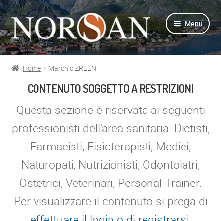
Vai
Vai
Menu
alla
al
navigazione
contenuto
Home
Marchio ZREEN
Shop
CONTENUTO SOGGETTO A RESTRIZIONI
Info prodotti
Questa sezione è riservata ai seguenti
professionisti dell'area sanitaria: Dietisti,
Info Omega-3
Farmacisti, Fisioterapisti, Medici,
Azienda
Naturopati, Nutrizionisti, Odontoiatri,
Ostetrici, Veterinari, Personal Trainer.
Supporto
Per visualizzare il contenuto si prega di
Per Esperti
effettuare il login o di registrarsi
.