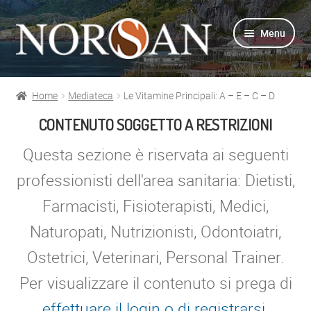
Vai
Vai
Menu
alla
al
navigazione
contenuto
Home
Mediateca
Le Vitamine Principali: A – E – C – D
Shop
CONTENUTO SOGGETTO A RESTRIZIONI
Info prodotti
Questa sezione è riservata ai seguenti
professionisti dell'area sanitaria: Dietisti,
Info Omega-3
Farmacisti, Fisioterapisti, Medici,
Azienda
Naturopati, Nutrizionisti, Odontoiatri,
Ostetrici, Veterinari, Personal Trainer.
Supporto
Per visualizzare il contenuto si prega di
Per Esperti
effettuare il login o di registrarsi
.