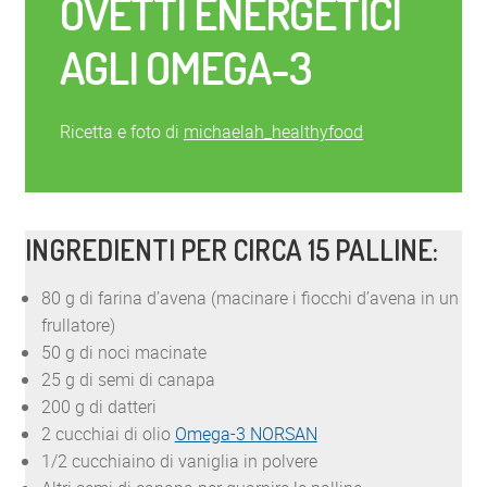
OVETTI ENERGETICI
AGLI OMEGA-3
Ricetta e foto di
michaelah_healthyfood
INGREDIENTI PER CIRCA 15 PALLINE:
80 g di farina d’avena (macinare i fiocchi d’avena in un
frullatore)
50 g di noci macinate
25 g di semi di canapa
200 g di datteri
2 cucchiai di olio
Omega-3 NORSAN
1/2 cucchiaino di vaniglia in polvere