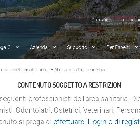
Checkout
Il mio acco
ega-3
Azienda
Supporto
Per Esperti
 parametri ematochimici – Al di là della trigliceridemia
CONTENUTO SOGGETTO A RESTRIZIONI
eguenti professionisti dell'area sanitaria: Dieti
isti, Odontoiatri, Ostetrici, Veterinari, Persona
enuto si prega di
effettuare il login o di regist