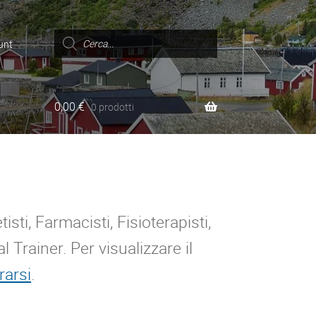
Ricerca
prodotti
unt
0,00
€
0 prodotti
sti, Farmacisti, Fisioterapisti,
l Trainer. Per visualizzare il
rarsi
.