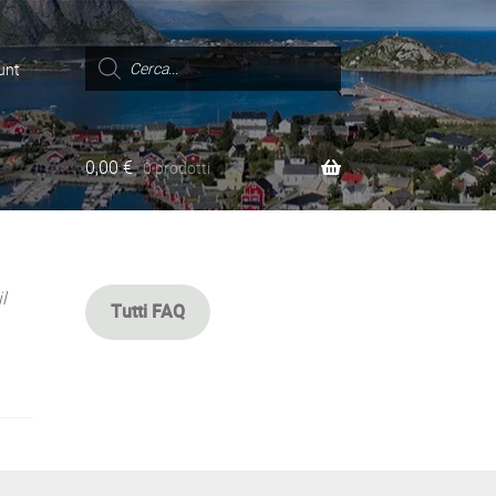
Ricerca
prodotti
unt
0,00
€
0 prodotti
l
Tutti FAQ