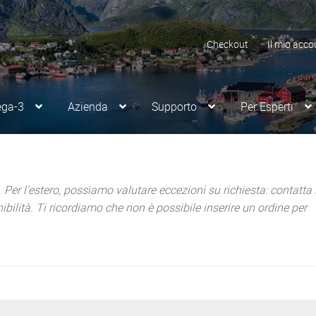
Checkout
Il mio acco
ega-3
Azienda
Supporto
Per Esperti
. Per l’estero, possiamo valutare eccezioni su richiesta: contatta i
onibilità. Ti ricordiamo che non è possibile inserire un ordine per