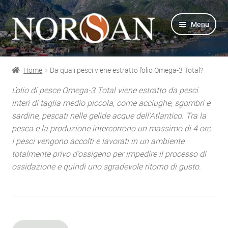
Vai
Vai
Menu
alla
al
navigazione
contenuto
Home
Da quali pesci viene estratto l’olio Omega-3 Total?
Shop
L’olio di pesce Omega-3 Total viene estratto da pesci
interi di taglia medio piccola, come acciughe, sgombri e
Info prodotti
sardine, pescati nelle gelide acque dell’Atlantico. Tra la
pesca e la produzione intercorrono un massimo di 4 ore.
Info Omega-3
I pesci vengono accolti e lavorati in un ambiente
totalmente privo d’ossigeno per impedire il processo di
Azienda
ossidazione e quindi uno sgradevole ritorno di gusto.
Supporto
Per Esperti