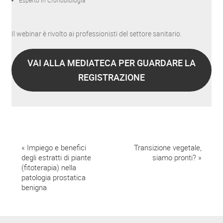
Il webinar è rivolto ai professionisti del settore sanitario.
VAI ALLA MEDIATECA PER GUARDARE LA
REGISTRAZIONE
E
«
Impiego e benefici
Transizione vegetale,
degli estratti di piante
siamo pronti?
»
v
(fitoterapia) nella
patologia prostatica
e
benigna
n
t