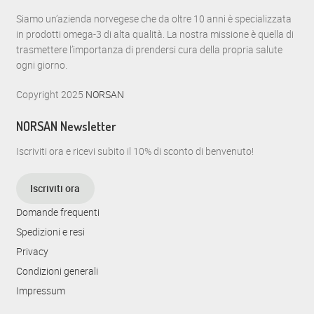
o
Siamo un’azienda norvegese che da oltre 10 anni è specializzata
in prodotti omega-3 di alta qualità. La nostra missione è quella di
N
trasmettere l’importanza di prendersi cura della propria salute
a
ogni giorno.
v
Copyright 2025
NORSAN
i
NORSAN Newsletter
g
Iscriviti ora e ricevi subito il 10% di sconto di benvenuto!
a
z
Iscriviti ora
i
Domande frequenti
o
Spedizioni e resi
Privacy
n
Condizioni generali
e
Impressum