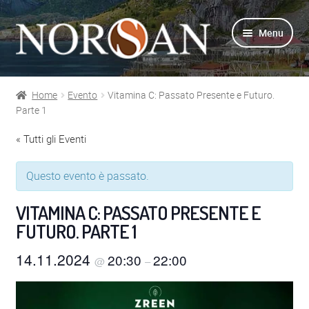
Vai
Vai
Menu
alla
al
navigazione
contenuto
Home
Evento
Vitamina C: Passato Presente e Futuro.
Shop
Parte 1
« Tutti gli Eventi
Info prodotti
Questo evento è passato.
Info Omega-3
VITAMINA C: PASSATO PRESENTE E
Azienda
FUTURO. PARTE 1
Supporto
14.11.2024
20:30
22:00
@
–
Per Esperti