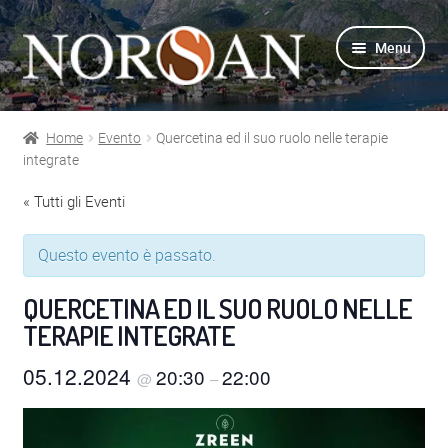
Vai
Vai
Menu
alla
al
navigazione
contenuto
Home
Evento
Quercetina ed il suo ruolo nelle terapie
Shop
integrate
« Tutti gli Eventi
Info prodotti
Questo evento è passato.
Info Omega-3
QUERCETINA ED IL SUO RUOLO NELLE
Azienda
TERAPIE INTEGRATE
Supporto
05.12.2024
20:30
22:00
@
–
Per Esperti