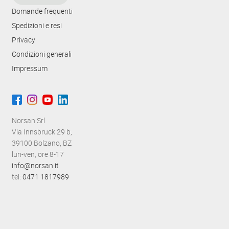
a
Domande frequenti
z
Spedizioni e resi
i
Privacy
Condizioni generali
o
Impressum
n
e
Norsan Srl
Via Innsbruck 29 b,
39100 Bolzano, BZ
lun-ven, ore 8-17
info@norsan.it
tel:
0471 1817989