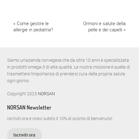
E
«
Come gestire le
Ormoni e salute della
allergie in pediatria?
pelle e dei capelli
»
v
e
n
Siamo un’azienda norvegese che da oltre 10 anni è specializzata
t
in prodotti omega-3 di alta qualità. La nostra missione è quella di
trasmettere l’importanza di prendersi cura della propria salute
o
ogni giorno.
N
Copyright 2025
NORSAN
a
NORSAN Newsletter
v
i
Iscriviti ora e ricevi subito il 10% di sconto di benvenuto!
g
Iscriviti ora