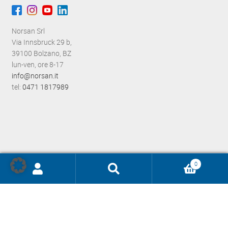
e
Norsan Srl
Via Innsbruck 29 b,
39100 Bolzano, BZ
lun-ven, ore 8-17
info@norsan.it
tel:
0471 1817989
0
Ricerca
prodotti