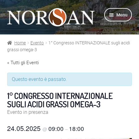
Vai
Vai
Menu
alla
al
navigazione
contenuto
Home
Evento
1° Congresso INTERNAZIONALE sugli acidi
Shop
grassi omega-3
« Tutti gli Eventi
Info prodotti
Questo evento è passato.
Info Omega-3
1° CONGRESSO INTERNAZIONALE
Azienda
SUGLI ACIDI GRASSI OMEGA-3
Evento in presenza
Supporto
24.05.2025
09:00
18:00
@
–
Per Esperti