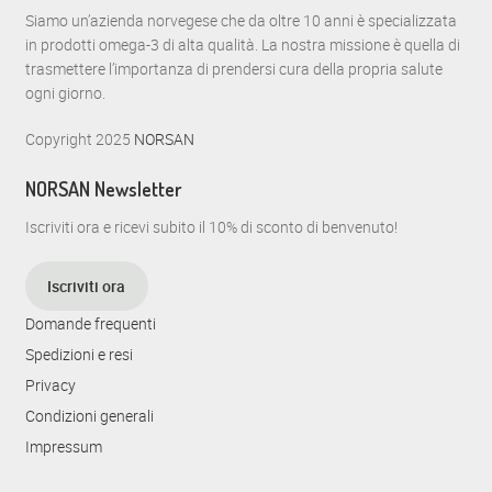
n
Siamo un’azienda norvegese che da oltre 10 anni è specializzata
t
in prodotti omega-3 di alta qualità. La nostra missione è quella di
trasmettere l’importanza di prendersi cura della propria salute
o
ogni giorno.
N
Copyright 2025
NORSAN
a
NORSAN Newsletter
v
i
Iscriviti ora e ricevi subito il 10% di sconto di benvenuto!
g
Iscriviti ora
a
Domande frequenti
z
Spedizioni e resi
i
Privacy
Condizioni generali
o
Impressum
n