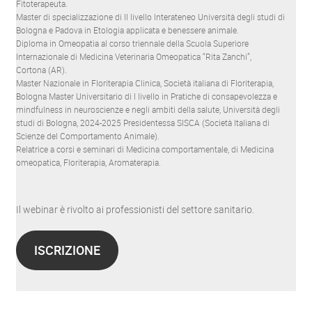
Fitoterapeuta.
Master di specializzazione di II livello Interateneo Università degli studi di
Bologna e Padova in Etologia applicata e benessere animale.
Diploma in Omeopatia al corso triennale della Scuola Superiore
Internazionale di Medicina Veterinaria Omeopatica “Rita Zanchi”,
Cortona (AR).
Master Nazionale in Floriterapia Clinica, Società italiana di Floriterapia,
Bologna Master Universitario di I livello in Pratiche di consapevolezza e
mindfulness in neuroscienze e negli ambiti della salute, Università degli
studi di Bologna, 2024-2025 Presidentessa SISCA (Società Italiana di
Scienze del Comportamento Animale).
Relatrice a corsi e seminari di Medicina comportamentale, di Medicina
omeopatica, Floriterapia, Aromaterapia.
Il webinar è rivolto ai professionisti del settore sanitario.
ISCRIZIONE