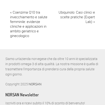
E
«
Coenzima Q10 tra
Ubiquinolo: Casi clinici e
invecchiamento e salute
scelte pratiche (Expert
v
femminile: evidenze
Lab)
»
cliniche e applicazioni in
e
ambito geriatrico e
n
ginecologico
t
o
Siamo un’azienda norvegese che da oltre 10 anni è specializzata
N
in prodotti omega-3 di alta qualità. La nostra missione è quella di
a
trasmettere l’importanza di prendersi cura della propria salute
ogni giorno.
v
Copyright 2025
NORSAN
i
g
NORSAN Newsletter
a
Iscriviti ora e ricevi subito il 10% di sconto di benvenuto!