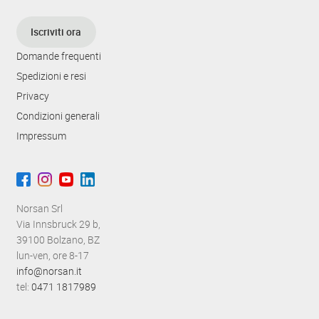
z
Iscriviti ora
i
Domande frequenti
o
Spedizioni e resi
n
Privacy
e
Condizioni generali
Impressum
Norsan Srl
Via Innsbruck 29 b,
39100 Bolzano, BZ
lun-ven, ore 8-17
info@norsan.it
tel:
0471 1817989