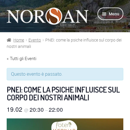
Vai
Vai
Menu
alla
al
navigazione
contenuto
Home
Evento
PNEI: come la psiche influisce sul corpo dei
Shop
nostri animali
« Tutti gli Eventi
Info prodotti
Questo evento è passato.
Info Omega-3
PNEI: COME LA PSICHE INFLUISCE SUL
Azienda
CORPO DEI NOSTRI ANIMALI
Supporto
19.02
20:30
22:00
@
–
Per Esperti