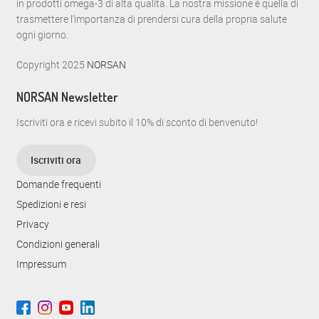
in prodotti omega-3 di alta qualità. La nostra missione è quella di
N
trasmettere l’importanza di prendersi cura della propria salute
ogni giorno.
a
Copyright 2025
NORSAN
v
i
NORSAN Newsletter
g
Iscriviti ora e ricevi subito il 10% di sconto di benvenuto!
a
Iscriviti ora
z
Domande frequenti
i
Spedizioni e resi
o
Privacy
n
Condizioni generali
Impressum
e