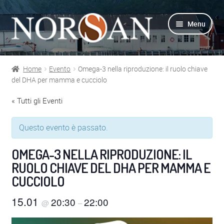
Vai
Vai
Menu
alla
al
navigazione
contenuto
Home
Evento
Omega-3 nella riproduzione: il ruolo chiave
Shop
del DHA per mamma e cucciolo
« Tutti gli Eventi
Info prodotti
Questo evento è passato.
Info Omega-3
OMEGA-3 NELLA RIPRODUZIONE: IL
Azienda
RUOLO CHIAVE DEL DHA PER MAMMA E
CUCCIOLO
Supporto
15.01
20:30
22:00
@
–
Per Esperti