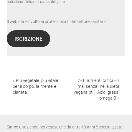
nutrizione clinica del cane e del gatto
Il webinar è rivolto ai professionisti del settore sanitario.
ISCRIZIONE
E
«
Più vegetale, più vitale:
7+1 nutrienti critici – I
per il corpo, la mente e il
“mai senza” nella dieta
v
pianeta
vegana pt.1 Acidi grassi
omega-3
»
e
n
t
Siamo un’azienda norvegese che da oltre 10 anni è specializzata
o