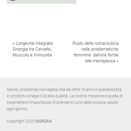
E
«
Longevità Integrata:
Ruolo della nutraceutica
Sinergia tra Cervello,
nelle problematiche
v
Muscolo e Immunità
femminili: dall’età fertile
alla menopausa
»
e
n
t
Siamo un’azienda norvegese che da oltre 10 anni è specializzata
o
in prodotti omega-3 di alta qualità. La nostra missione è quella di
N
trasmettere l’importanza di prendersi cura della propria salute
ogni giorno.
a
Copyright 2025
NORSAN
v