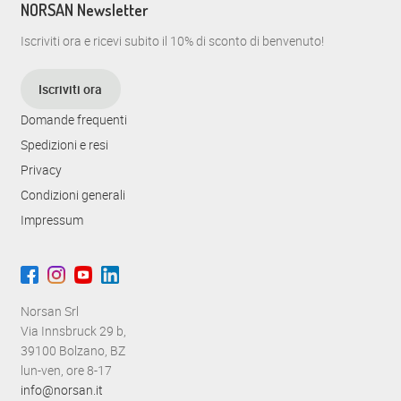
i
NORSAN Newsletter
g
Iscriviti ora e ricevi subito il 10% di sconto di benvenuto!
a
Iscriviti ora
z
Domande frequenti
i
Spedizioni e resi
o
Privacy
n
Condizioni generali
Impressum
e
Norsan Srl
Via Innsbruck 29 b,
39100 Bolzano, BZ
lun-ven, ore 8-17
info@norsan.it