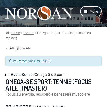
Vai
Vai
Menu
alla
al
navigazione
contenuto
Home
Evento
Omega-3 e sport: Tennis (focus atleti
Shop
master)
« Tutti gli Eventi
Info prodotti
Questo evento è passato.
Info Omega-3
Event Series:
Omega-3 e Sport
Azienda
OMEGA-3 E SPORT: TENNIS (FOCUS
ATLETI MASTER)
Supporto
Focus su energia, recupero e benessere muscolare
Per Esperti
29.10.2025
20:30
22:00