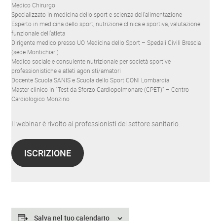
Medico Chirurgo
Specializzato in medicina dello sport e scienza dell’alimentazione
Esperto in medicina dello sport, nutrizione clinica e sportiva, valutazione
funzionale dell’atleta
Dirigente medico presso UO Medicina dello Sport – Spedali Civili Brescia
(sede Montichiari)
Medico sociale e consulente nutrizionale per società sportive
professionistiche e atleti agonisti/amatori
Docente Scuola SANIS e Scuola dello Sport CONI Lombardia
Master clinico in “Test da Sforzo Cardiopolmonare (CPET)” – Centro
Cardiologico Monzino
Il webinar è rivolto ai professionisti del settore sanitario.
ISCRIZIONE
Salva nel tuo calendario