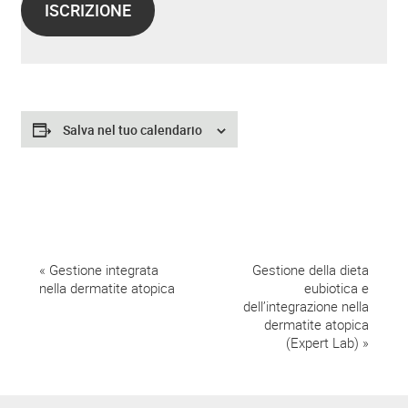
ISCRIZIONE
Salva nel tuo calendario
E
«
Gestione integrata
Gestione della dieta
nella dermatite atopica
eubiotica e
v
dell’integrazione nella
dermatite atopica
e
(Expert Lab)
»
n
t