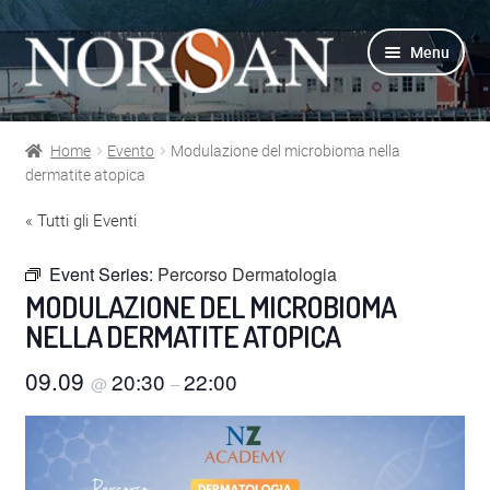
Vai
Vai
Menu
alla
al
navigazione
contenuto
Home
Evento
Modulazione del microbioma nella
Shop
dermatite atopica
« Tutti gli Eventi
Info prodotti
Event Series:
Percorso Dermatologia
Info Omega-3
MODULAZIONE DEL MICROBIOMA
NELLA DERMATITE ATOPICA
Azienda
09.09
20:30
22:00
@
–
Supporto
Per Esperti