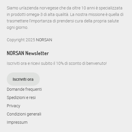
o
Siamo un’azienda norvegese che da oltre 10 anni è specializzata
in prodotti omega-3 di alta qualità. La nostra missione è quella di
N
trasmettere l’importanza di prendersi cura della propria salute
a
ogni giorno.
v
Copyright 2025
NORSAN
i
NORSAN Newsletter
g
Iscriviti ora e ricevi subito il 10% di sconto di benvenuto!
a
z
Iscriviti ora
i
Domande frequenti
o
Spedizioni e resi
Privacy
n
Condizioni generali
e
Impressum