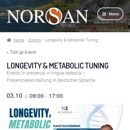
Vai
Vai
Menu
alla
al
navigazione
contenuto
Home
Evento
Longevity & Metabolic Tuning
Shop
« Tutti gli Eventi
Info prodotti
LONGEVITY & METABOLIC TUNING
Evento in presenza in lingua tedesca –
Info Omega-3
Präsenzveranstaltung in deutscher Sprache
Azienda
03.10
09:00
17:00
@
–
Supporto
Per Esperti