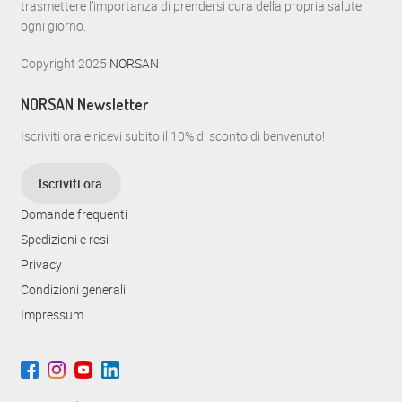
trasmettere l’importanza di prendersi cura della propria salute
o
ogni giorno.
N
Copyright 2025
NORSAN
a
NORSAN Newsletter
v
i
Iscriviti ora e ricevi subito il 10% di sconto di benvenuto!
g
Iscriviti ora
a
Domande frequenti
z
Spedizioni e resi
i
Privacy
Condizioni generali
o
Impressum
n
e