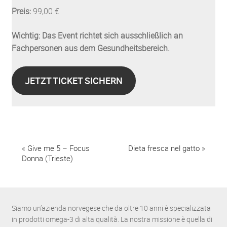
Preis:
99,00 €
Wichtig: Das Event richtet sich ausschließlich an
Fachpersonen aus dem Gesundheitsbereich.
JETZT TICKET SICHERN
E
«
Give me 5 – Focus
Dieta fresca nel gatto
»
Donna (Trieste)
v
e
n
Siamo un’azienda norvegese che da oltre 10 anni è specializzata
t
in prodotti omega-3 di alta qualità. La nostra missione è quella di