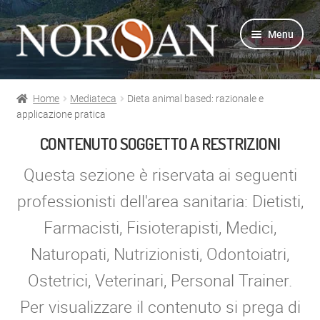
Vai
Vai
Menu
alla
al
navigazione
contenuto
Home
Mediateca
Dieta animal based: razionale e
Shop
applicazione pratica
CONTENUTO SOGGETTO A RESTRIZIONI
Info prodotti
Questa sezione è riservata ai seguenti
Info Omega-3
professionisti dell'area sanitaria: Dietisti,
Farmacisti, Fisioterapisti, Medici,
Azienda
Naturopati, Nutrizionisti, Odontoiatri,
Supporto
Ostetrici, Veterinari, Personal Trainer.
Per Esperti
Per visualizzare il contenuto si prega di