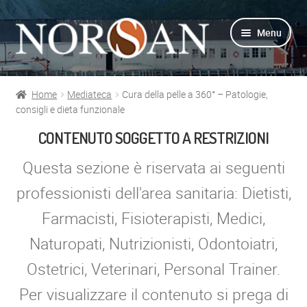
Vai
Vai
Menu
alla
al
navigazione
contenuto
Home
Mediateca
Cura della pelle a 360° – Patologie,
Shop
consigli e dieta funzionale
CONTENUTO SOGGETTO A RESTRIZIONI
Info prodotti
Questa sezione è riservata ai seguenti
Info Omega-3
professionisti dell'area sanitaria: Dietisti,
Farmacisti, Fisioterapisti, Medici,
Azienda
Naturopati, Nutrizionisti, Odontoiatri,
Supporto
Ostetrici, Veterinari, Personal Trainer.
Per Esperti
Per visualizzare il contenuto si prega di