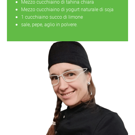
Mezzo cucchiaino di tahina chiara
Mezzo cucchiaino di yogurt naturale di soja
1 cucchiaino succo di limone
sale, pepe, aglio in polvere.