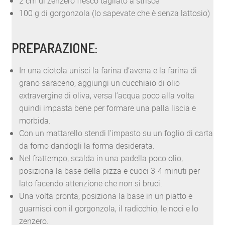
2 cm di zenzero fresco tagliato a strisce
100 g di gorgonzola (lo sapevate che è senza lattosio)
PREPARAZIONE:
In una ciotola unisci la farina d’avena e la farina di
grano saraceno, aggiungi un cucchiaio di olio
extravergine di oliva, versa l’acqua poco alla volta
quindi impasta bene per formare una palla liscia e
morbida.
Con un mattarello stendi l’impasto su un foglio di carta
da forno dandogli la forma desiderata.
Nel frattempo, scalda in una padella poco olio,
posiziona la base della pizza e cuoci 3-4 minuti per
lato facendo attenzione che non si bruci.
Una volta pronta, posiziona la base in un piatto e
guarnisci con il gorgonzola, il radicchio, le noci e lo
zenzero.