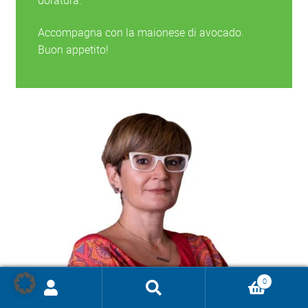
Accompagna con la maionese di avocado.
Buon appetito!
0
Ricerca
prodotti