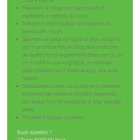
cotta a vapore
Preparare la salsa mischiando tutti gli
ingredienti e metterla da parte
Stendere il foglio di alga sul tappetino di
bambù per il sushi
Spalmare la salsa sul foglio di alga, ricoprirla
con il cavolfiore fino ai bordi, lasciando uno
dei quattro bordi leggermente libero per ca. un
cm in tutta la sua lunghezza, in modo da
poter chiudere poi il rotolo di alga, una volta
ripieno.
Distribuire la carota, l’avocado ed il peperone.
Arrotolare ben stretto e chiudere, bagnando
con acqua il cm di lunghezza di alga lasciato
libero.
Chiudere e tagliare a piacere.
Buon appetito ?
? Team NORSAN Italia