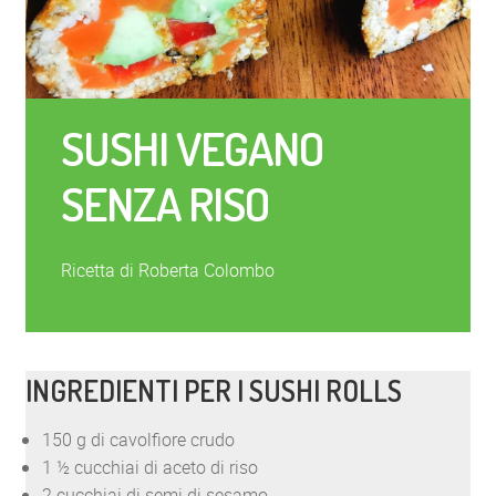
SUSHI VEGANO
SENZA RISO
Ricetta di Roberta Colombo
INGREDIENTI PER I SUSHI ROLLS
150 g di cavolfiore crudo
1 ½ cucchiai di aceto di riso
2 cucchiai di semi di sesamo