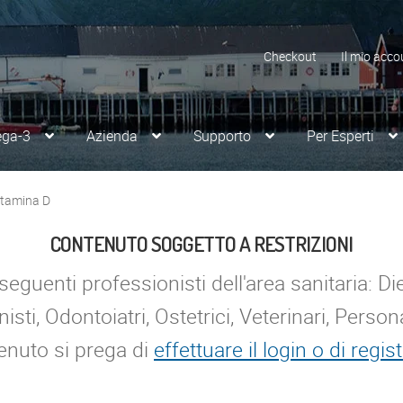
Checkout
Il mio acco
ega-3
Azienda
Supporto
Per Esperti
itamina D
CONTENUTO SOGGETTO A RESTRIZIONI
eguenti professionisti dell'area sanitaria: Dieti
isti, Odontoiatri, Ostetrici, Veterinari, Persona
enuto si prega di
effettuare il login o di regist