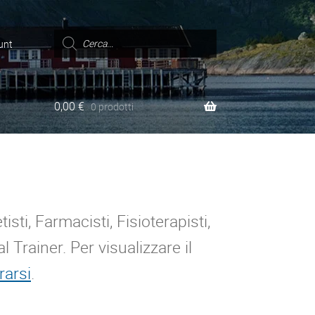
Ricerca
prodotti
unt
0,00
€
0 prodotti
sti, Farmacisti, Fisioterapisti,
l Trainer. Per visualizzare il
rarsi
.